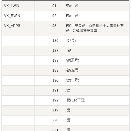
VK_LWIN
91
左win键
VK_RWIN
92
右win键
VK_APPS
93
右Ctrl左边键，点击相当于点击鼠标右
键，会弹出快捷菜单
186
;(分号)
187
=键
188
,键(逗号)
189
-键(减号)
190
.键(句号)
191
/键
192
`键(Esc下面)
219
[键
220
\键
221
]键