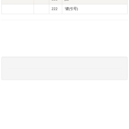
222
‘键(引号)