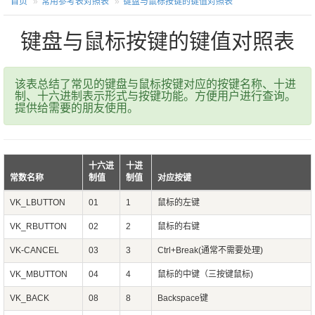
首页
常用参考表对照表
键盘与鼠标按键的键值对照表
键盘与鼠标按键的键值对照表
该表总结了常见的键盘与鼠标按键对应的按键名称、十进
制、十六进制表示形式与按键功能。方便用户进行查询。
提供给需要的朋友使用。
十六进
十进
常数名称
制值
制值
对应按键
VK_LBUTTON
01
1
鼠标的左键
VK_RBUTTON
02
2
鼠标的右键
VK-CANCEL
03
3
Ctrl+Break(通常不需要处理)
VK_MBUTTON
04
4
鼠标的中键（三按键鼠标)
VK_BACK
08
8
Backspace键