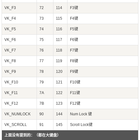
VK_F3
72
114
F3键
VK_F4
73
115
F4键
VK_F5
74
116
F5键
VK_F6
75
117
F6键
VK_F7
76
118
F7键
VK_F8
77
119
F8键
VK_F9
78
120
F9键
VK_F10
79
121
F10键
VK_F11
7A
122
F11键
VK_F12
7B
123
F12键
VK_NUMLOCK
90
144
Num Lock 键
VK_SCROLL
91
145
Scroll Lock键
上面没有提到的：（都在大键盘）