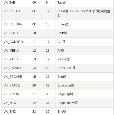
VK_TAB
09
9
Tab键
VK_CLEAR
0C
12
Clear键（Num Lock关闭时的数字键盘
5）
VK_RETURN
0D
13
Enter键
VK_SHIFT
10
16
Shift键
VK_CONTROL
11
17
Ctrl键
VK_MENU
12
18
Alt键
VK_PAUSE
13
19
Pause键
VK_CAPITAL
14
20
Caps Lock键
VK_ESCAPE
1B
27
Ese键
VK_SPACE
20
32
Spacebar键
VK_PRIOR
21
33
Page Up键
VK_NEXT
22
34
Page Domw键
VK_END
23
35
End键