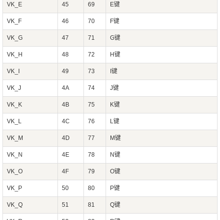
VK_E
45
69
E键
VK_F
46
70
F键
VK_G
47
71
G键
VK_H
48
72
H键
VK_I
49
73
I键
VK_J
4A
74
J键
VK_K
4B
75
K键
VK_L
4C
76
L键
VK_M
4D
77
M键
VK_N
4E
78
N键
VK_O
4F
79
O键
VK_P
50
80
P键
VK_Q
51
81
Q键