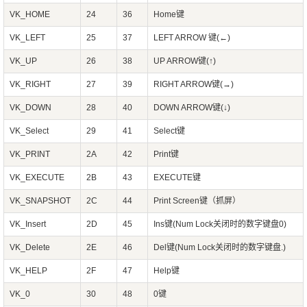
VK_HOME
24
36
Home键
VK_LEFT
25
37
LEFT ARROW 键(←)
VK_UP
26
38
UP ARROW键(↑)
VK_RIGHT
27
39
RIGHT ARROW键(→)
VK_DOWN
28
40
DOWN ARROW键(↓)
VK_Select
29
41
Select键
VK_PRINT
2A
42
Print键
VK_EXECUTE
2B
43
EXECUTE键
VK_SNAPSHOT
2C
44
Print Screen键（抓屏）
VK_Insert
2D
45
Ins键(Num Lock关闭时的数字键盘0)
VK_Delete
2E
46
Del键(Num Lock关闭时的数字键盘.)
VK_HELP
2F
47
Help键
VK_0
30
48
0键